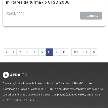
militares da turma do CFSD 2006
23/04/2024
Leia mais...
…
«
1
2
3
4
5
6
7
8
83
84
»
A
APRA-TO
A Associação dos Praças Militares do Estado do Tocantins (APRA-TO), antes
Associação de Cabos e Soldados (ACS-TO), é a entidade representativa dos policiais e
bombeiros militares que compõem o quadro de praças (soldados, cabos, sargentos e
subtenentes) no Tocantins.