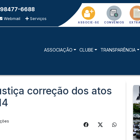
 98477-6688
Webmail
Serviços
ASSOCIE-SE
CONVÊNIOS
EXTR
ASSOCIAÇÃO
CLUBE
TRANSPARÊNCIA
stiça correção dos atos
14
ações