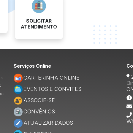
SOLICITAR
ATENDIMENTO
Serviços Online
Co
2
CARTERINHA ONLINE
ns
Di
S-
EVENTOS E CONVITES
CN
ros
ASSOCIE-SE
CONVÊNIOS
Wh
ATUALIZAR DADOS