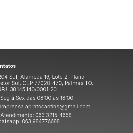
ntatos
04 Sul, Alameda 16, Lote 2, Plano
retor Sul, CEP 77020-470, Palmas TO.
PJ: 38.145.140/0001-20
Seg à Sex das 08:00 às 18:00
imprensa.apratocantins@gmail.com
Atendimento: 063 3215-4658
atsapp. 063 984776688